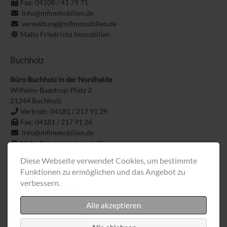
Fax: 04108 / 41 79 71
info@mfimmobilien.de
verwaltung@mfimmobilien.de
Malte Friedrichs Immobilien
Buchholz
Büro Buchholz in der Nordheide
Wilhelm-Baastrup-Platz 2
21244
Buchholz
Vertrieb: 04181 / 217 91 29
Fax: 04181 / 217 91 26
info@mfimmobilien.de
Malte Friedrichs Immobilien
Diese Webseite verwendet Cookies, um bestimmte
Image-Broschüre
Funktionen zu ermöglichen und das Angebot zu
verbessern.
Alle akzeptieren