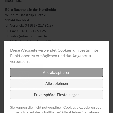
Buchholz
Büro Buchholz in der Nordheide
Wilhelm-Baastrup-Platz 2
21244
Buchholz
Vertrieb: 04181 / 217 91 29
Fax: 04181 / 217 91 26
info@mfimmobilien.de
Malte Friedrichs Immobilien
Diese Webseite verwendet Cookies, um bestimmte
Image-Broschüre
Funktionen zu ermöglichen und das Angebot zu
verbessern.
Alle akzeptieren
Alle ablehnen
Privatsphäre-Einstellungen
Sie können die nicht notwendigen Cookies akzeptieren oder
per Klick auf die Schaltfläche “Alle ablehnen” ablehnen