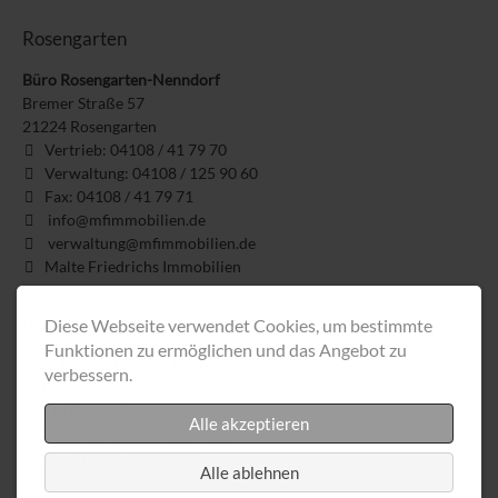
Rosengarten
Büro Rosengarten-Nenndorf
Bremer Straße 57
21224
Rosengarten
Vertrieb: 04108 / 41 79 70
Verwaltung: 04108 / 125 90 60
Fax: 04108 / 41 79 71
info@mfimmobilien.de
verwaltung@mfimmobilien.de
Malte Friedrichs Immobilien
Buchholz
Diese Webseite verwendet Cookies, um bestimmte
Funktionen zu ermöglichen und das Angebot zu
Büro Buchholz in der Nordheide
verbessern.
Wilhelm-Baastrup-Platz 2
21244
Buchholz
Alle akzeptieren
Vertrieb: 04181 / 217 91 29
Fax: 04181 / 217 91 26
Alle ablehnen
info@mfimmobilien.de