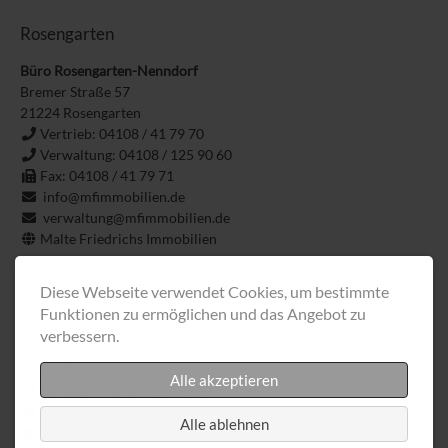
Rosengarten
Büro Rosengarten-Nenndorf
Bremer Straße 57
21224
Rosengarten
Vertrieb: 04108 / 41 79 70
Verwaltung: 04108 / 125 90 60
Fax: 04108 / 41 79 71
info@mfimmobilien.de
verwaltung@mfimmobilien.de
Malte Friedrichs Immobilien
Buchholz
Diese Webseite verwendet Cookies, um bestimmte
Funktionen zu ermöglichen und das Angebot zu
Büro Buchholz in der Nordheide
verbessern.
Wilhelm-Baastrup-Platz 2
21244
Buchholz
Alle akzeptieren
Vertrieb: 04181 / 217 91 29
Fax: 04181 / 217 91 26
Alle ablehnen
info@mfimmobilien.de