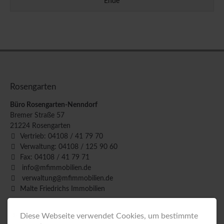
Ende
Rosengarten
Büro Rosengarten-Nenndorf
Bremer Straße 57
21224
Rosengarten
Vertrieb: 04108 / 41 79 70
Verwaltung: 04108 / 125 90 60
Fax: 04108 / 41 79 71
info@mfimmobilien.de
verwaltung@mfimmobilien.de
Malte Friedrichs Immobilien
Buchholz
Diese Webseite verwendet Cookies, um bestimmte