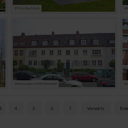
EFH in Buchholz
Wo
Wohnungen in HH Heimfeld
Bü
3
4
5
6
7
Vorwärts
End