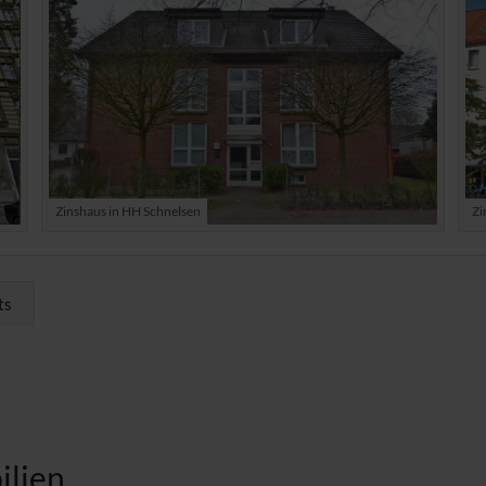
Zinshaus in HH Schnelsen
Zi
ts
ilien