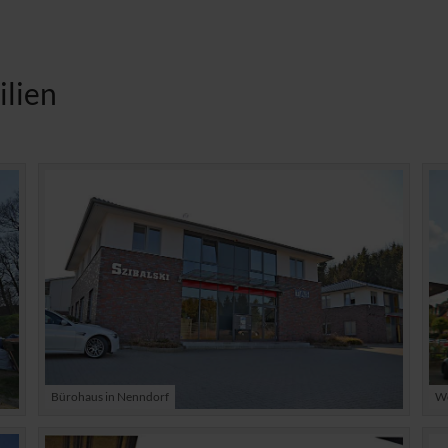
ilien
Bürohaus in Nenndorf
Wo