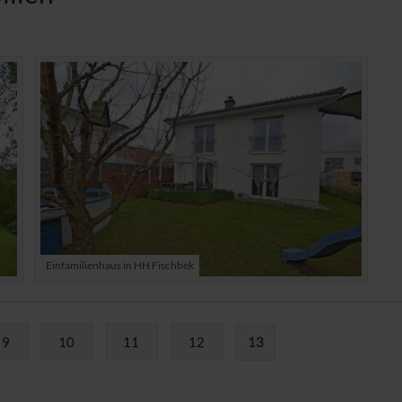
Einfamilienhaus in HH Fischbek
9
10
11
12
13