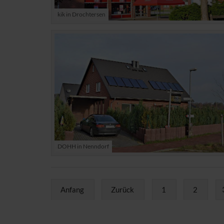
kik in Drochtersen
DOHH in Nenndorf
Anfang
Zurück
1
2