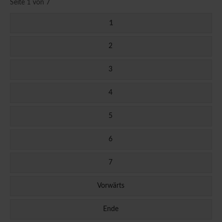
Seite 1 von 7
1
2
3
4
5
6
7
Vorwärts
Ende