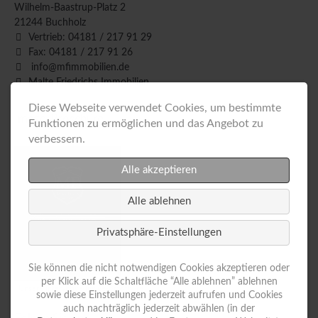
Wilhelm-Baastrup-Platz 2
21244
Buchholz
Vertrieb: 04181 / 217 91 29
Fax: 04181 / 217 91 26
info@mfimmobilien.de
Malte Friedrichs Immobilien
Diese Webseite verwendet Cookies, um bestimmte
Image-Broschüre
Funktionen zu ermöglichen und das Angebot zu
verbessern.
Alle akzeptieren
Alle ablehnen
Privatsphäre-Einstellungen
Sie können die nicht notwendigen Cookies akzeptieren oder
per Klick auf die Schaltfläche “Alle ablehnen” ablehnen
Unsere interaktive Image-Broschüre
sowie diese Einstellungen jederzeit aufrufen und Cookies
auch nachträglich jederzeit abwählen (in der