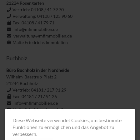
21224
Rosengarten
Vertrieb: 04108 / 41 79 70
Verwaltung: 04108 / 125 90 60
Fax: 04108 / 41 79 71
info@mfimmobilien.de
verwaltung@mfimmobilien.de
Malte Friedrichs Immobilien
Buchholz
Büro Buchholz in der Nordheide
Wilhelm-Baastrup-Platz 2
21244
Buchholz
Vertrieb: 04181 / 217 91 29
Fax: 04181 / 217 91 26
info@mfimmobilien.de
Malte Friedrichs Immobilien
Diese Webseite verwendet Cookies, um bestimmte
Image-Broschüre
Funktionen zu ermöglichen und das Angebot zu
verbessern.