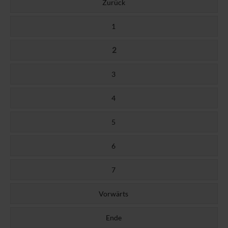
Zurück
1
2
3
4
5
6
7
Vorwärts
Ende